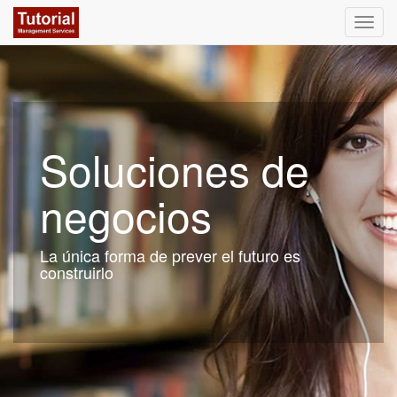
Activa
naveg
Soluciones de
negocios
La única forma de prever el futuro es
construirlo