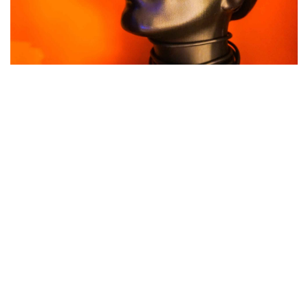
Las 4 tendencias tecnológicas de 2019, según
Entrepreneur.
Seguir leyendo >
Es tímido cuando conoce a alguien
nuevo. Reconoce las voces habituales y
le encantan las muestras de cariño. Con
apenas la capacidad de interacción de un
bebé o una mascota, Lovot no es útil ni
trabaja para las personas, pero supone
una presencia “reconfortante”, según su